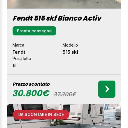
Fendt 515 skf Bianco Activ
Pronta consegna
Marca
Modello
Fendt
515 skf
Posti letto
6
Prezzo scontato
30.800€
37.300€
DA SCONTARE IN SEDE