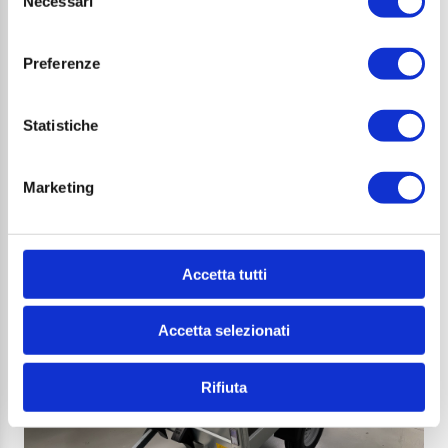
Necessari
del
A 6
consenso
Pronta consegna
Preferenze
Marca
Modello
Statistiche
Cresci
A 6
Marketing
Prezzo di listino
1.623€
Accetta tutti
DA SCONTARE IN SEDE
Accetta selezionati
Rifiuta