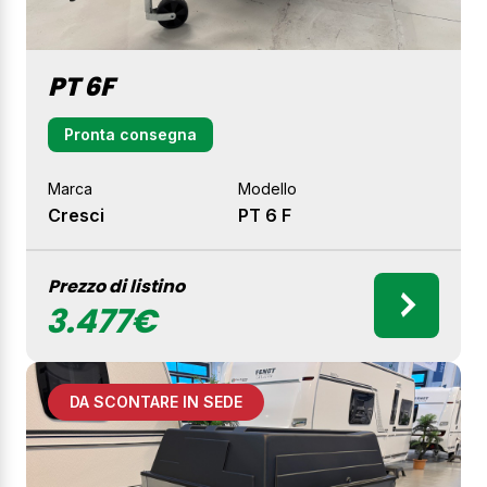
PT 6F
Pronta consegna
Marca
Modello
Cresci
PT 6 F
Prezzo di listino
3.477€
DA SCONTARE IN SEDE