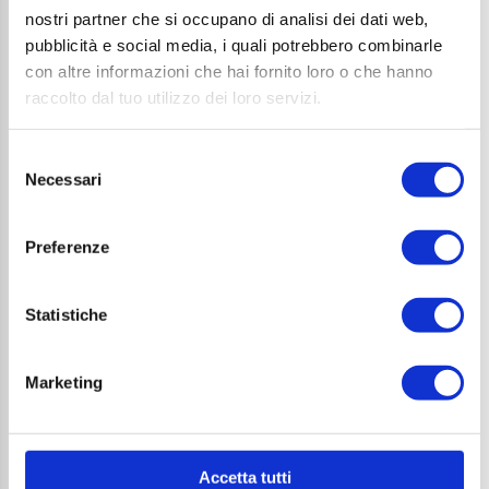
nostri partner che si occupano di analisi dei dati web,
pubblicità e social media, i quali potrebbero combinarle
con altre informazioni che hai fornito loro o che hanno
raccolto dal tuo utilizzo dei loro servizi.
Fendt 495 skm Apero
Selezione
Necessari
del
Marca
Modello
consenso
Fendt
495 skm
Preferenze
Posti letto
6
Statistiche
Prezzo di listino
Marketing
VENDUTA!
Accetta tutti