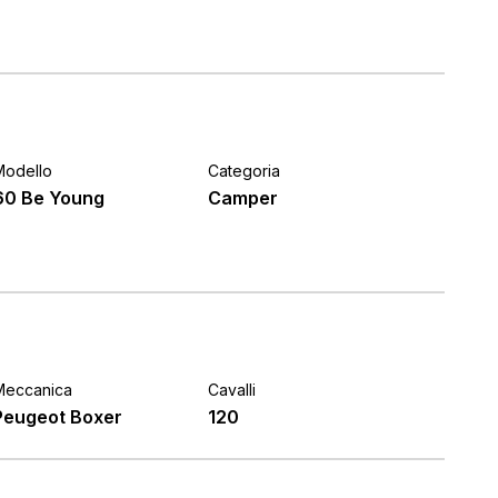
Modello
Categoria
60 Be Young
Camper
Meccanica
Cavalli
Peugeot Boxer
120