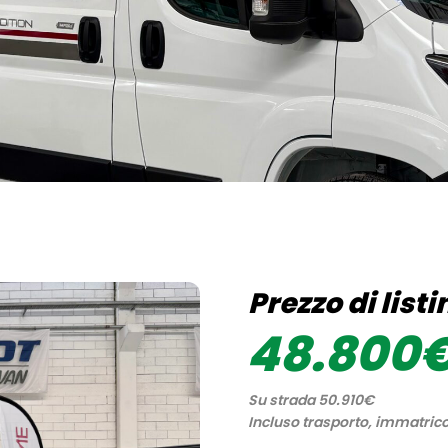
Prezzo di listi
48.800
Su strada 50.910€
Incluso trasporto, immatrico