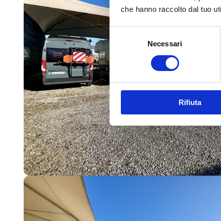
che hanno raccolto dal tuo uti
Selezione
Necessari
del
consenso
Rifiuta