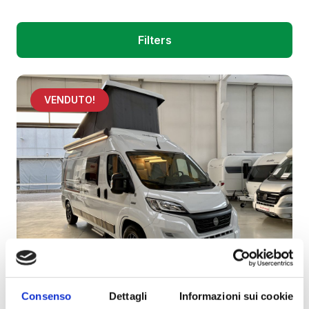
Filters
VENDUTO!
Consenso
Dettagli
Informazioni sui cookie
Weinsberg Carabus 599