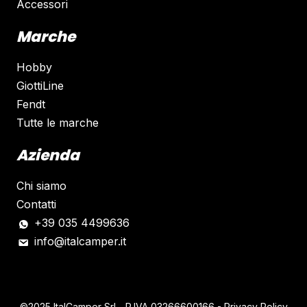
Accessori
Marche
Hobby
GiottiLine
Fendt
Tutte le marche
Azienda
Chi siamo
Contatti
+39 035 4499636
info@italcamper.it
©2025 ItalCamper Srl - P.IVA
03266600166
-
Privacy Policy